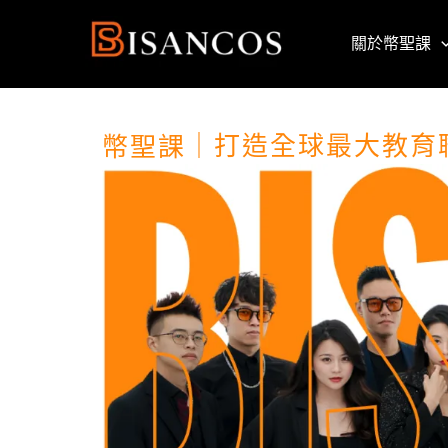
跳
至
關於幣聖課
主
要
內
容
幣聖課
｜
打造全球最大教育