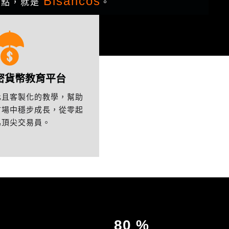
Bisancos
起點，就是
。
密貨幣教育平台
化且客製化的教學，幫助
市場中穩步成長，從零起
為頂尖交易員。
80
%