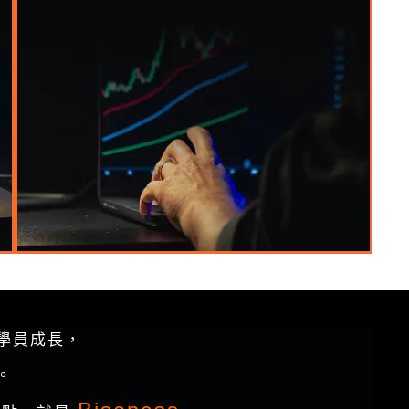
學員成長，
。