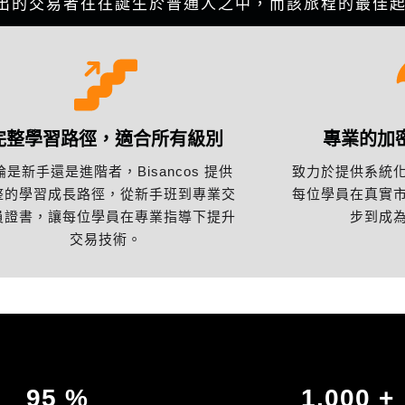
出的交易者往往誕生於普通人之中，而該旅程的最佳
完整學習路徑，適合所有級別
專業的加
論是新手還是進階者，Bisancos 提供
致力於提供系統
整的學習成長路徑，從新手班到專業交
每位學員在真實
員證書，讓每位學員在專業指導下提升
步到成
交易技術。
95
%
1,000
+