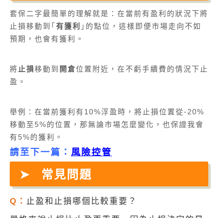
套保二字最簡單的理解就是：在當前有盈利的狀況下將
止損移動到｢
有獲利
｣的點位，這樣即便市場走向不如
預期，也會有獲利。
將
止損
移動到
開倉
位置附近，在不虧手續費的情況下止
盈。
舉例：在當前獲利有10%浮盈時，將止損位置從-20%
移動至5%的位置，那無論市場怎麼變化，也保證我會
有5%的獲利。
請至下一篇：
風險控管
常見問題
Q：
止盈和止損哪個比較重要？