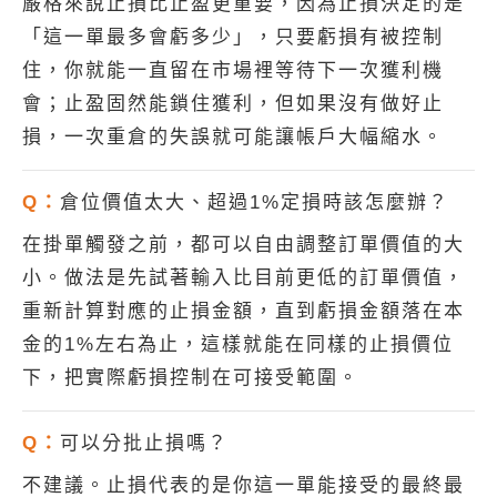
嚴格來說止損比止盈更重要，因為止損決定的是
「這一單最多會虧多少」，只要虧損有被控制
住，你就能一直留在市場裡等待下一次獲利機
會；止盈固然能鎖住獲利，但如果沒有做好止
損，一次重倉的失誤就可能讓帳戶大幅縮水。
Q：
倉位價值太大、超過1%定損時該怎麼辦？
在掛單觸發之前，都可以自由調整訂單價值的大
小。做法是先試著輸入比目前更低的訂單價值，
重新計算對應的止損金額，直到虧損金額落在本
金的1%左右為止，這樣就能在同樣的止損價位
下，把實際虧損控制在可接受範圍。
Q：
可以分批止損嗎？
不建議。止損代表的是你這一單能接受的最終最