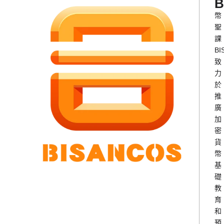
B
幣
聖
課
BI
致
力
於
推
廣
加
密
貨
幣
基
礎
教
育
和
預