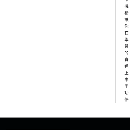
機
構
讓
你
在
學
習
的
賽
道
上
事
半
功
倍