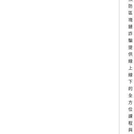
防
區
塊
鏈
詐
騙
提
供
線
上
線
下
的
全
方
位
課
程
與