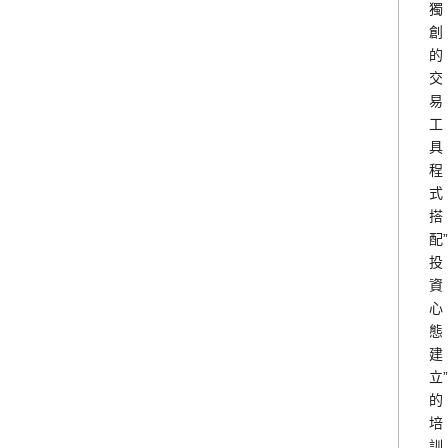
獨
創
的
交
易
工
具
程
式
搭
配”
投
資
心
態
建
立”
的
培
訓