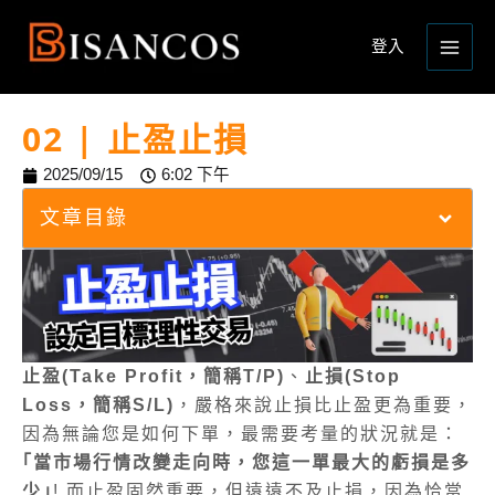
跳
Main
至
登入
Menu
主
要
內
02 | 止盈止損
容
2025/09/15
6:02 下午
文章目錄
止盈(Take Profit，簡稱T/P)
、
止損(Stop
Loss，簡稱S/L)
，嚴格來說止損比止盈更為重要，
因為無論您是如何下單，最需要考量的狀況就是：
｢當市場行情改變走向時，您這一單最大的虧損是多
少｣
! 而止盈固然重要，但遠遠不及止損，因為恰當