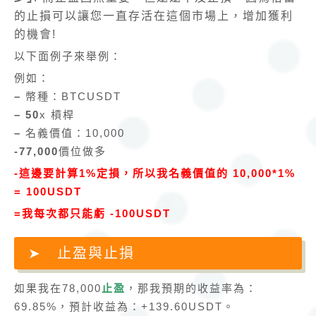
的止損可以讓您一直存活在這個市場上，增加獲利
的機會!
以下面例子來舉例：
例如：
–
幣種：BTCUSDT
– 50
x 槓桿
–
名義價值：10,000
-77,000
價位做多
-這邊要計算1%定損，所以我名義價值的 10,000*1%
= 100USDT
=我每次都只能虧 -100USDT
止盈與止損
如果我在78,000
止盈
，那我預期的收益率為：
69.85%，預計收益為：+139.60USDT。