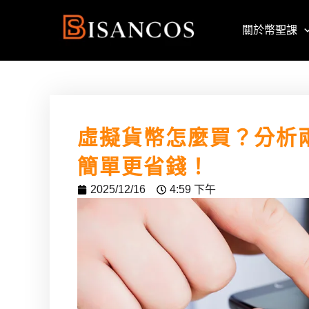
跳
至
關於幣聖課
主
要
內
容
虛擬貨幣怎麼買？分析
簡單更省錢！
2025/12/16
4:59 下午