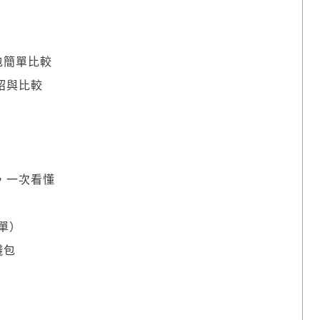
包簡單比較
紹與比較
，一次看懂
價單）
錢包