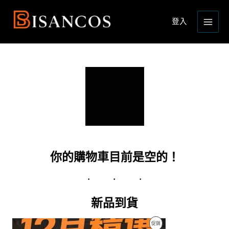
跳
Main
至
登入
Men
主
要
內
容
你的購物車目前是空的！
新品到貨
特
促銷