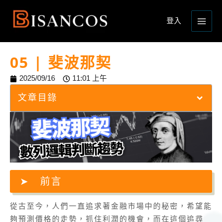
跳
Main
至
登入
Menu
主
要
內
05 | 斐波那契
容
2025/09/16
11:01 上午
文章目錄
前言
從古至今，人們一直追求著金融市場中的秘密，希望能
夠預測價格的走勢，抓住利潤的機會，而在這個追尋