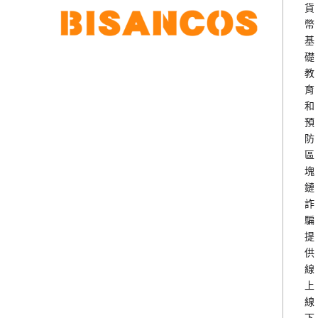
貨
幣
基
礎
教
育
和
預
防
區
塊
鏈
詐
騙
提
供
線
上
線