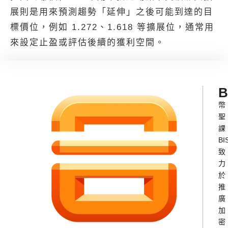
展則是用來預測趨勢「延伸」之後可能到達的目
標價位，例如 1.272、1.618 等擴展位，通常用
來設定止盈或評估後續的獲利空間。
B
幣
聖
課
BI
致
力
於
推
廣
加
密