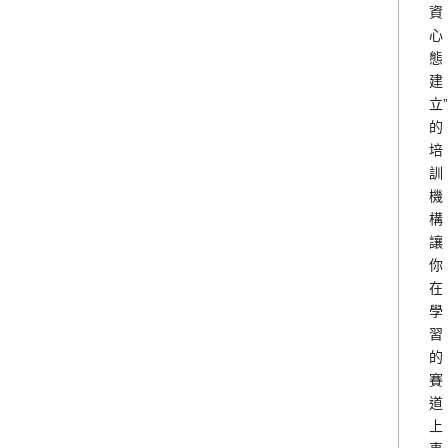
資
心
態
建
立”
的
培
訓
機
構
讓
你
在
學
習
的
賽
道
上