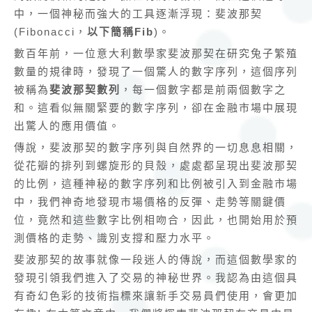
中，一個神秘而強大的工具逐漸浮現：斐波那契
(Fibonacci，
以下簡稱Fib
)。
數百年前，一位意大利數學家斐波那契在研究兔子繁殖
數量的規律時，發現了一個驚人的數字序列，這個序列
被稱為
斐波那契數列
，每一個數字都是前兩個數字之
和。這看似無關緊要的數字序列，卻在金融市場中展現
出驚人的應用價值。
傳說，斐波那契的數字序列與自然界的一切息息相關，
從花瓣的排列到螺旋形的貝殼，處處都呈現出斐波那契
的比例，這種神秘的數字序列和比例被引入到金融市場
中，我們神奇地發現市場價格的反彈、走勢等關鍵價
位，竟然和這些數字比例相吻合，因此，也開始用於預
測價格的走勢、識別支撐和壓力水平。
斐波那契的故事就像一段迷人的傳說，而這個數學家的
發現引領我們進入了交易的神秘世界。我認為由這個具
有奇幻色彩的技術指標來讓新手交易員們使用，會更加