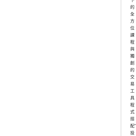
下
的
全
方
位
課
程
與
獨
創
的
交
易
工
具
程
式
搭
配”
投