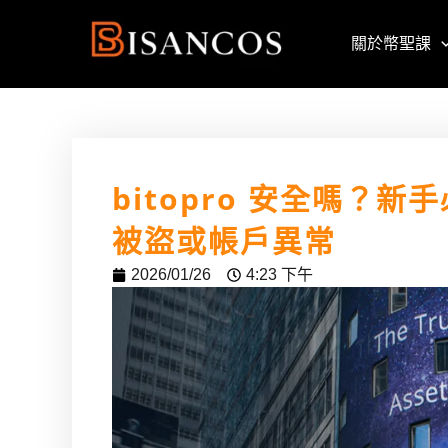
跳
至
關於幣聖課
主
要
內
容
bitopro 安全嗎？
被盜或帳戶異常
2026/01/26
4:23 下午