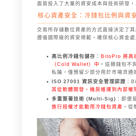
面皆投入了大量的資安成本與技術研發，
核心資產安全：冷錢包比例與資
交易所存儲數位資產的方式直接決定了其應
遵循國際級的資安規範，確保核心資金處
高比例冷錢包儲存
：
BitoPro
（Cold Wallet）中
。這類錢包不
私鑰，僅預留少部分用於市場流通
ISO 27001 資訊安全管理認證
：B
其從軟體開發、機房維運到內部權
多重簽署技術 (Multi-Sig)
：即便
進行授權才能動用冷錢包資產
，從