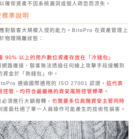
以確保資產不因系統漏洞或個人疏忽而流失。
安標準說明
對駭客大規模入侵的能力。BitoPro 在資產管理上
於物理隔離狀態：
 將高達 90% 以上的用戶數位資產存放在「冷錢包」
與網路連接，駭客無法透過任何線上攻擊手段接觸到
的資金於「熱錢包」中。
itoPro 通過國際通用的 ISO 27001 認證，
這代表
限控管，均符合最嚴格的資安風險控管標準
。
是必須進行大額撥轉，
也需要多位高階資安主管同時
制度面杜絕了單一人員操作可能產生的技術性損害。