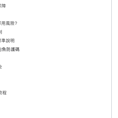
保障
用風險?
制
標準說明
釣魚防護碼
全
流程