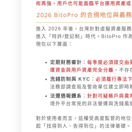
術再強，用戶也可能面臨平台挪用資產或
2026 BitoPro 的合規地位與義
進入 2026 年後，台灣針對虛擬資產
進入「特許/登記制」時代。BitoPro
現在以下層面：
定期財務審計
：
每季度必須提交由
運資金與用戶資產完全分離
，不存
洗錢防制與 KYC
：
必須履行專法
法務部調查局及警政單位建立即時
法遵通報體系
：
針對可疑帳戶與異
境外平台常見的非法營運與洗錢風
對於使用者而言，這種受高度監管的地位
起「找得到人、告得到位」的法律基礎。