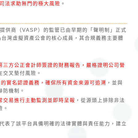
司法求助無門的極大風險
。
務
服務提供商（VASP）的監管已由早期的「聲明制」正式
 作為台灣虛擬資產公會的核心成員，其合規義務主要體
第三方公正會計師簽證的財務報告，嚴格證明公司營
在交叉墊付風險。
下的實名認證義務，確保所有資金來源可追溯
，並與
聯防機制。
常交易進行主動監測並即時呈報
，從源頭上排除非法
險。
代表了該平台具備明確的法律實體與責任能力，建立