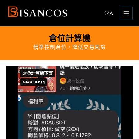
跳
Main
至
登入
Men
主
要
內
倉位計算機
容
精準控制倉位，降低交易風險