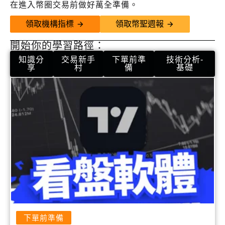
在進入幣圈交易前做好萬全準備。
領取機構指標
領取幣聖週報
開始你的學習路徑：
知識分
交易新手
下單前準
技術分析-
享
村
備
基礎
下單前準備