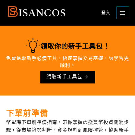
跳
Main
至
登入
Menu
主
要
內
容
領取你的新手工具包！
免費獲取新手必備工具，快速掌握交易基礎，讓學習更
順利。
領取新手工具包
下單前準備
幣聖課下單前準備指南，帶你掌握虛擬貨幣投資關鍵步
驟，從市場趨勢判斷、資金規劃到風險控管，協助新手