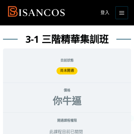
跳
Main
至
登入
Men
主
要
內
3-1 三階精華集訓班
容
目前狀態
尚未開通
價格
你牛逼
開通課程權限
此課程目前已關閉