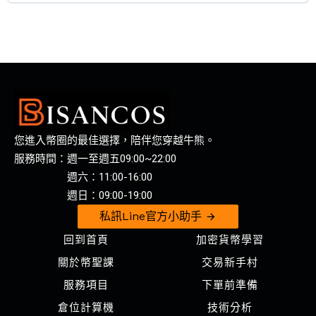
操盤結構細分法
課程內容
0% COMPLETE
0/3 Steps
止損、位移決定一切
MCF 證照培訓
單邊趨勢輕鬆掌握
1004 MCF 培訓課程
您進入幣圈的最佳選擇，陪伴您穿越牛熊。
對的時間做對的事(上)
服務時間：週一至週五09:00~22:00
週六：11:00-16:00
1115 裸K 同步共振原理 每日波動率基礎概念
對的時間做對的事(下)
週日：09:00-19:00
私訊Line官方小助手
高勝率交易模型
回到首頁
加密貨幣學習
關於幣聖課
交易新手村
服務項目
下單前準備
市場四種狀態全拿捏(上)
倉位計算機
技術分析