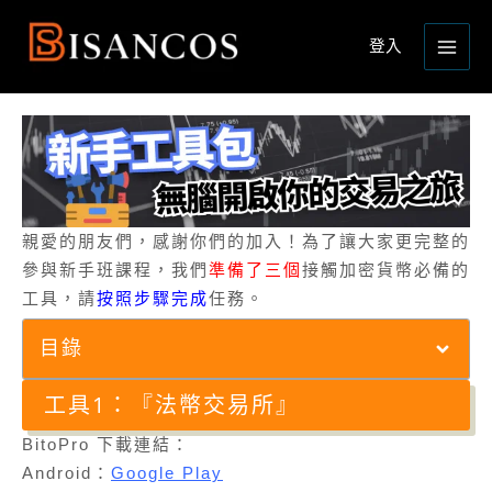
跳
Main
至
登入
Menu
主
要
內
容
親愛的朋友們，感謝你們的加入！為了讓大家更完整的
參與新手班課程，我們
準備了三個
接觸加密貨幣必備的
工具，請
按照步驟完成
任務。
目錄
工具1：『法幣交易所』
BitoPro 下載連結：
Android：
Google Play