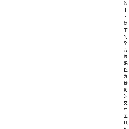
線
上
、
線
下
的
全
方
位
課
程
與
獨
創
的
交
易
工
具