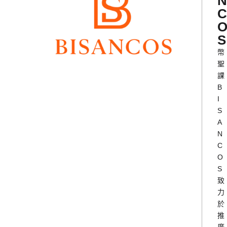
N
C
S
幣
聖
課
B
I
S
A
N
C
O
S
致
力
於
推
廣