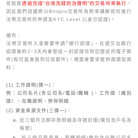
徑就是
透過完成”台灣洗錢防治聲明”的交易所來執行
，
因此我們這邊將以Bitopro交易所為例來講解如何進行
法幣交易所的申請及KYC Level 2(身分認證)。
補充：
法幣交易所入金需要申請｢銀行認證｣，在遞交出銀行
認證後約2~3天內會發送一封認證信到您提送的電子郵
件(有可能會跑到垃圾郵件)，裡面會要求提拱兩類型資
料：
(1) 工作證明(擇一)：
例：公司名片(含公司名/電話/職稱 )、工作證（識別
證）、在職證明、勞保明細
(2) 資金來源文件(三擇一)：
近三個月活期存款明細及存摺封面(需包含戶名及
帳號)
近三個月薪資單、薪轉明細(需包含任職公司名