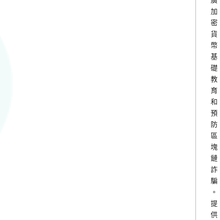
加
密
貨
幣
基
礎
教
育
和
預
防
區
塊
鏈
詐
騙
。
提
供