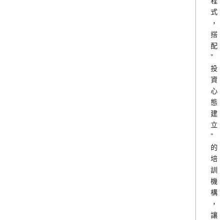
程
式
，
搭
配
”
投
資
心
態
建
立
”
的
培
訓
機
構
，
讓