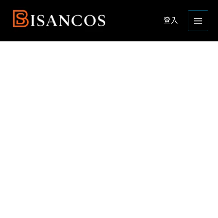
跳
Main
至
登入
Menu
主
要
內
容